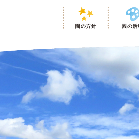
１月２１日（水）キッズマンが幼稚園に来ました">
園の方針
園の活