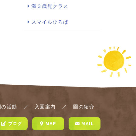
満３歳児クラス
スマイルひろば
園の活動
入園案内
園の紹介
ブログ
MAP
MAIL